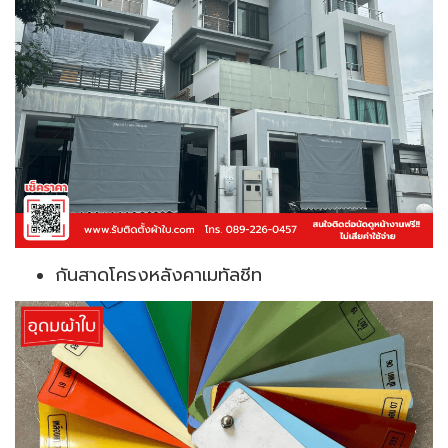
กันสาดโครงหลังคาเมทัลชีท