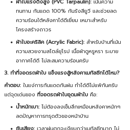
ผ้าใบแรงดึงสูง (PVC Tarpaulin):
เน้นความ
ทนทาน กันแดด 100% กันรังสียูวี และช่วยลด
ความร้อนใต้หลังคาได้ดีเยี่ยม เหมาะสำหรับ
โครงสร้างถาวร
ผ้าใบอะคริลิค (Acrylic Fabric):
สำหรับบ้านที่เน้น
ความสวยงามสไตล์ยุโรป เนื้อผ้าดูหรูหรา ระบาย
อากาศได้ดี ไม่สะสมความร้อนครับ
3. ทำที่จอดรถผ้าใบ แข็งแรงสู้หลังคาเมทัลชีทได้ไหม?
คำตอบ:
ในแง่การกันแดดกันฝน ทำได้ดีไม่แพ้กันครับ
แต่จุดเด่นของ
ที่จอดรถผ้าใบอุดมผ้าใบ
คือ:
น้ำหนักเบา:
ไม่ต้องลงเข็มลึกเหมือนหลังคาหนักๆ
ลดปัญหาการทรุดตัวของหน้าบ้าน
ซับเสียง:
เวลาฝนตกจะเงียบกว่าเมทัลชีทมาก ไม่